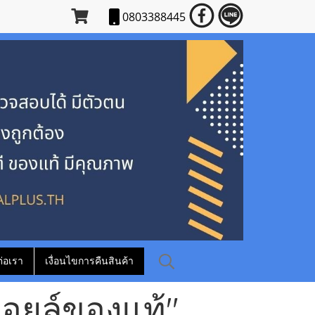
0803388445
ต่อเรา
เงื่อนไขการคืนสินค้า
อยล์ของแท้"