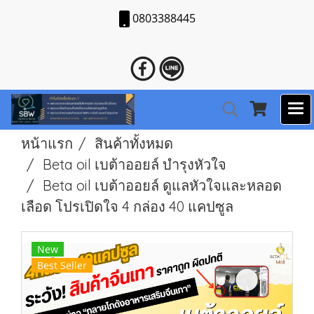
0803388445
หน้าแรก
สินค้าทั้งหมด
Beta oil เบต้าออยล์ บำรุงหัวใจ
Beta oil เบต้าออยล์ ดูแลหัวใจและหลอด
เลือด โปรเปิดใจ 4 กล่อง 40 แคปซูล
New
Best Seller