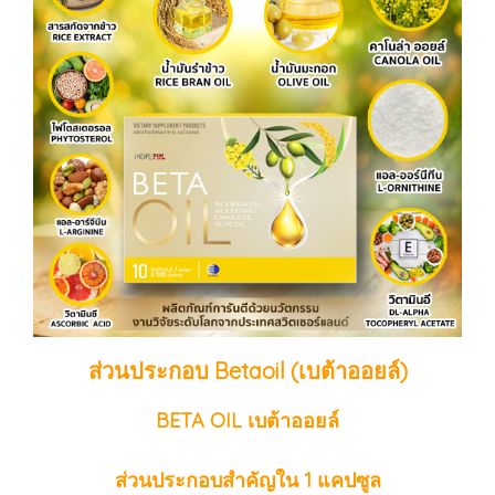
ส่วนประกอบ Betaoil (เบต้าออยล์)
BETA OIL เบต้าออยล์
ส่วนประกอบสำคัญใน 1 แคปซูล