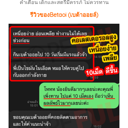
คำเตือน เด็กและสตรีมีครรภ์ ไม่ควรทาน
รีวิวของBetaoi (เบต้าออยล์)