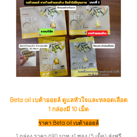
Beta oil เบต้าออยล์ ดูแลหัวใจและหลอดเลือด
1 กล่องมี 10 เม็ด
ราคา Beta oil เบต้าออยล์
1 กล่อง ราคา 690 บาท +1 ซอง (5 เม็ด) ส่งฟรี