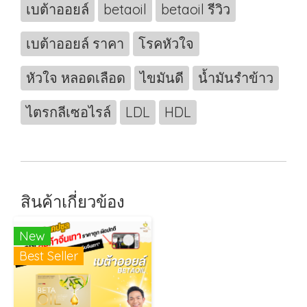
เบต้าออยล์
betaoil
betaoil รีวิว
เบต้าออยล์ ราคา
โรคหัวใจ
หัวใจ หลอดเลือด
ไขมันดี
น้ำมันรำข้าว
ไตรกลีเซอไรล์
LDL
HDL
สินค้าเกี่ยวข้อง
New
Best Seller