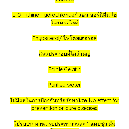
L-Ornithine Hydrochloride/ แอล-ออร์นิทีน ไฮ
โดรคลอไรด์
Phytosterol/ ไฟโตสเตอรอล
ส่วนประกอบที่ไม่สำคัญ
Edible Gelatin
Purified water
ไม่มีผลในการป้องกันหรือรักษาโรค No effect for
prevention or cure diseases.
วิธีรับประทาน : รับประทานวันละ 1 แคปซูล ดื่ม