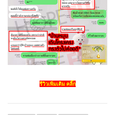
รีวิวเพิ่มเติม คลิ๊ก